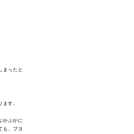
しまったと
ります。
ぷかぷかに
ても、ブヨ