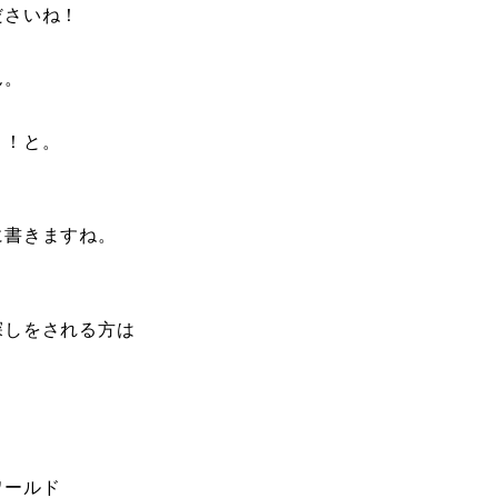
ださいね！
ん。
ょ！と。
に書きますね。
探しをされる方は
ワールド