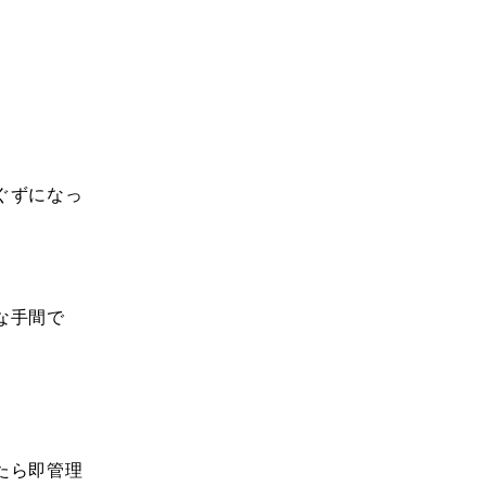
ぐずになっ
な手間で
たら即管理